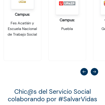
Campus:
Campus:
Fes Acatlán y
Escuela Nacional
Puebla
G
de Trabajo Social
Chic@s del Servicio Social
colaborando por #SalvarVidas