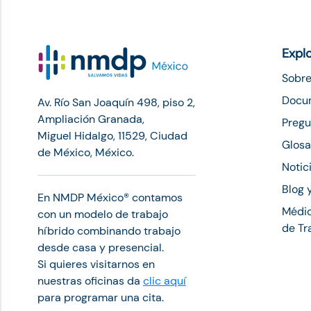
Expl
Sobre
Docu
Av. Río San Joaquín 498, piso 2,
Ampliación Granada,
Pregu
Miguel Hidalgo, 11529, Ciudad
Glosa
de México, México.
Notic
Blog 
En NMDP México®︎ contamos
Médic
con un modelo de trabajo
de Tr
híbrido combinando trabajo
desde casa y presencial.
Si quieres visitarnos en
nuestras oficinas da
clic aquí
para programar una cita.