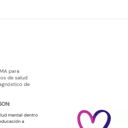
HMA para
ios de salud
iagnóstico de
SON:
alud mental dentro
oeducación a