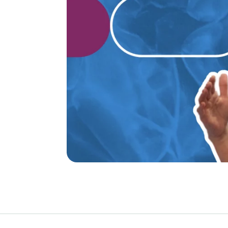
égicas con
dades que