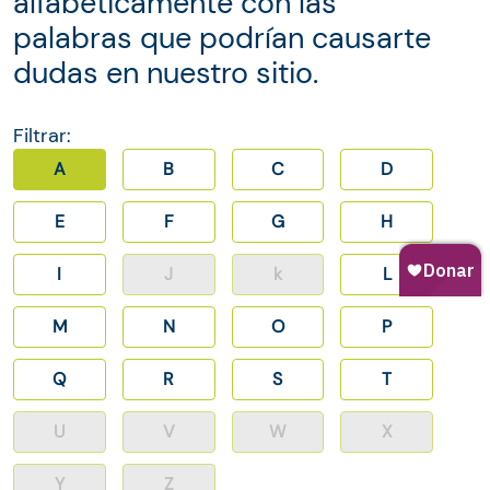
alfabéticamente con las
palabras que podrían causarte
dudas en nuestro sitio.
Filtrar:
A
B
C
D
E
F
G
H
I
J
k
L
M
N
O
P
Q
R
S
T
U
V
W
X
Y
Z