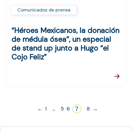
Comunicados de prensa
“Héroes Mexicanos, la donación
de médula ósea”, un especial
de stand up junto a Hugo “el
Cojo Feliz”
7
←
1
…
5
6
8
→