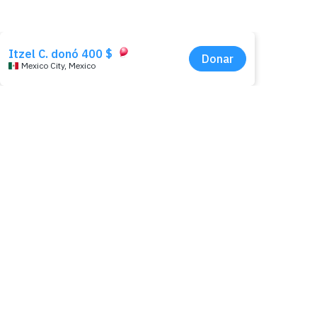
Expl
Sobre
Docu
Av. Río San Joaquín 498, piso 2,
Ampliación Granada,
Pregu
Miguel Hidalgo, 11529, Ciudad
Glosa
de México, México.
Notic