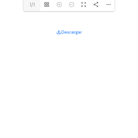
1/1
Descargar
orar
Recursos
 nosotros
Instrucciones para solicitar el
permiso de COFEPRIS
mentos Legales
Carta permiso para exportar
ntas frecuentes
células madre en español
rio
Carta permiso para exportar
ias y comunicados
células madre en inglés