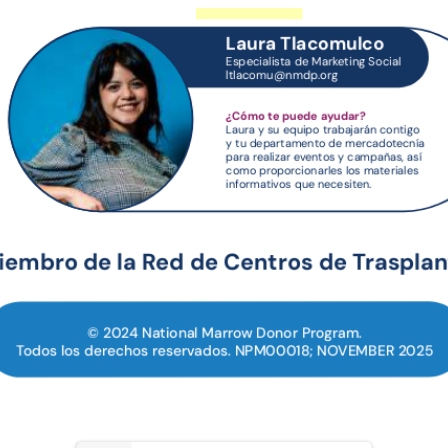
ltlacomu@nmdp.org