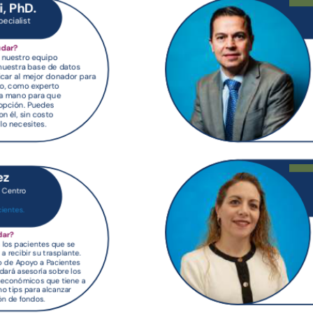
smedr
fpeni