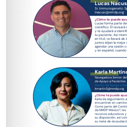
Inacusi@nmdp.org
kmartin3@nmdp.org