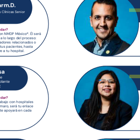
jflor
tgarc