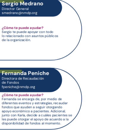
ano@nmdp.org
che@nmdp.org