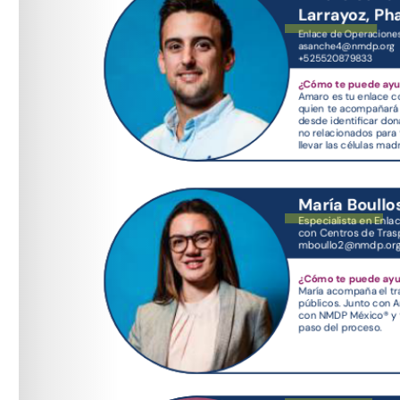
asanche4@nmdp.org
mboullo2@nmdp.org