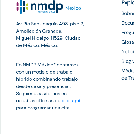
Expl
Sobre
Docu
Av. Río San Joaquín 498, piso 2,
Ampliación Granada,
Pregu
Miguel Hidalgo, 11529, Ciudad
Glosa
de México, México.
Notic
Blog 
En NMDP México®︎ contamos
Médic
con un modelo de trabajo
de Tr
híbrido combinando trabajo
desde casa y presencial.
Si quieres visitarnos en
nuestras oficinas da
clic aquí
para programar una cita.