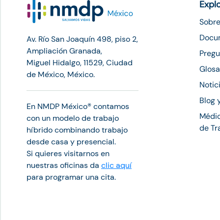
Expl
Sobre
Docu
Av. Río San Joaquín 498, piso 2,
Ampliación Granada,
Pregu
Miguel Hidalgo, 11529, Ciudad
Glosa
de México, México.
Notic
Blog 
En NMDP México®︎ contamos
Médic
con un modelo de trabajo
de Tr
híbrido combinando trabajo
desde casa y presencial.
Si quieres visitarnos en
nuestras oficinas da
clic aquí
para programar una cita.