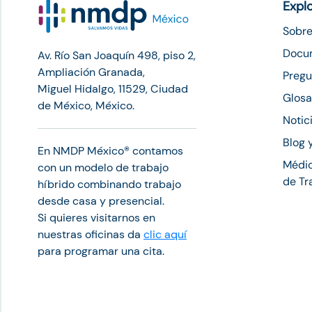
Expl
Sobre
Docu
Av. Río San Joaquín 498, piso 2,
Ampliación Granada,
Pregu
Miguel Hidalgo, 11529, Ciudad
Glosa
de México, México.
Notic
Blog 
En NMDP México®︎ contamos
Médic
con un modelo de trabajo
de Tr
híbrido combinando trabajo
desde casa y presencial.
Si quieres visitarnos en
nuestras oficinas da
clic aquí
para programar una cita.