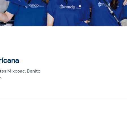
ricana
tes Mixcoac, Benito
o.