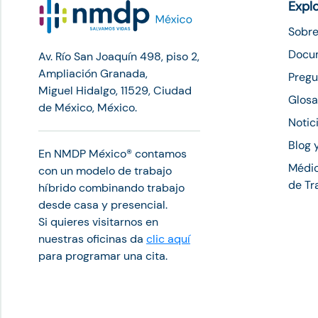
Expl
Sobre
Docu
Av. Río San Joaquín 498, piso 2,
Ampliación Granada,
Pregu
Miguel Hidalgo, 11529, Ciudad
Glosa
de México, México.
Notic
Blog 
En NMDP México®︎ contamos
Médic
con un modelo de trabajo
de Tr
híbrido combinando trabajo
desde casa y presencial.
Si quieres visitarnos en
nuestras oficinas da
clic aquí
para programar una cita.