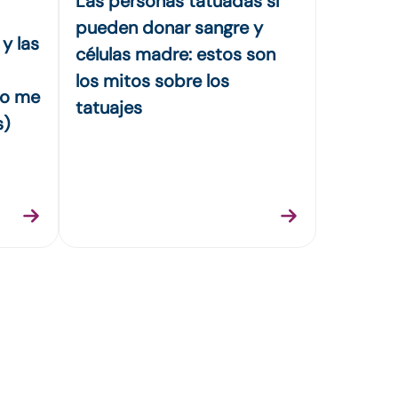
Las personas tatuadas sí
pueden donar sangre y
 y las
células madre: estos son
los mitos sobre los
no me
tatuajes
s)