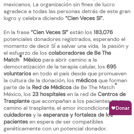
mexicanos. La organización sin fines de lucro
agradece a todas las personas detrás de este gran
logro y celebra diciendo
“Cien Veces Sí”.
En la frase
“Cien Veces Sí”
están los
183,076
potenciales donadores registrados, esperando el
momento de decir SÍ a salvar una vida, la pasión y
el esfuerzo de los
colaboradores de Be The
®
Match
México
para abrir camino a la
democratización de la terapia celular, los
695
voluntarios
en todo el país desde que promueven
la cultura de la donación, los
médicos
que forman
®
parte de la
Red de Médicos
de Be The Match
México, los
23 hospitales
en la red de
Centros de
Trasplante
que acompañan a los pacientes en su
camino al trasplante, el amor incondicional de
los
cuidadores
y la
esperanza y fortaleza de los
pacientes
en espera de ser compatibles
genéticamente con un potencial donador.