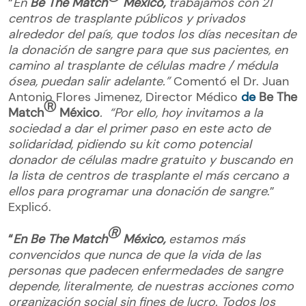
“
En
Be The Match
México
,
trabajamos con 21
centros de trasplante públicos y privados
alrededor del país, que todos los días necesitan de
la donación de sangre para que sus pacientes, en
camino al trasplante de células madre / médula
ósea, puedan salir adelante.”
Comentó el Dr. Juan
Antonio Flores Jimenez
,
Director Médico
de
Be The
Ⓡ
Match
Méxic
o
. “Por ello, hoy invitamos a la
sociedad a dar el primer paso en este acto de
solidaridad, pidiendo su kit como potencial
donador de células madre gratuito y buscando en
la lista de centros de trasplante el más cercano a
ellos para programar una donación de sangre
.”
Explicó.
Ⓡ
“
En Be The Match
México,
estamos más
convencidos que nunca de que la vida de las
personas que padecen enfermedades de sangre
depende, literalmente, de nuestras acciones como
organización social sin fines de lucro. Todos los