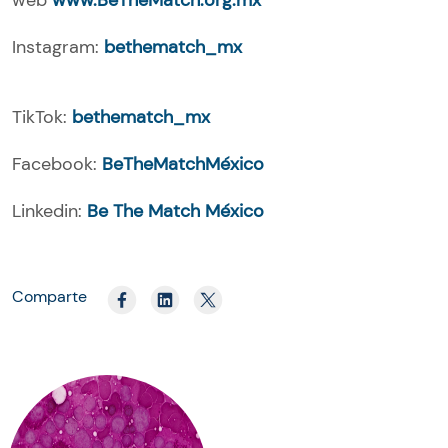
web
www.BeTheMatch.org.mx
Instagram:
bethematch_mx
TikTok:
bethematch_mx
Facebook:
BeTheMatchMéxico
Linkedin:
Be The Match México
Comparte