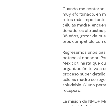
Cuando me contaron qu
muy afortunado, en mi
retos más importantes
células madre, encuen
donadores altruistas p
35 años, gozar de bue
eres compatible con u
Regresemos unos pasos
potencial donador. Por
México®, hasta que cum
organización te va a c
proceso súper detalla
células madre se rege
saludable. Si una per
recuperó.
La misión de NMDP Méx