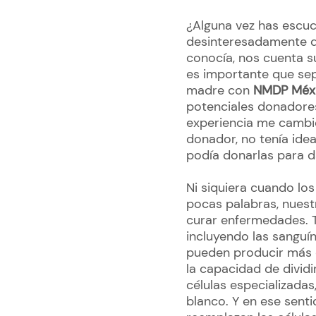
¿Alguna vez has escu
desinteresadamente di
conocía, nos cuenta su
es importante que sep
madre con
NMDP Méx
potenciales donadores
experiencia me cambió
donador, no tenía ide
podía donarlas para d
Ni siquiera cuando lo
pocas palabras, nuest
curar enfermedades. T
incluyendo las sangu
pueden producir más c
la capacidad de divid
células especializadas
blanco. Y en ese senti