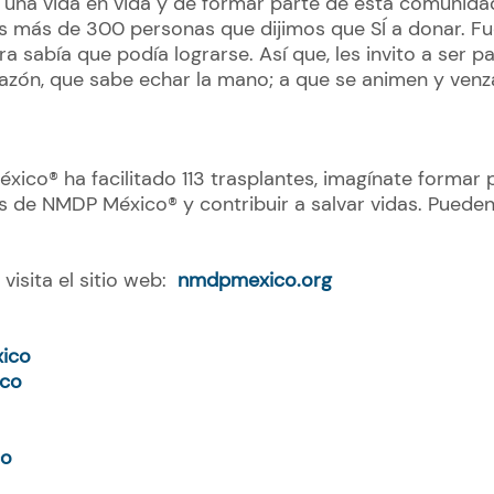
 una vida en vida y de formar parte de esta comunida
s más de 300 personas que dijimos que SÍ a donar. Fu
ra sabía que podía lograrse. Así que, les invito a ser 
zón, que sabe echar la mano; a que se animen y venz
ico® ha facilitado 113 trasplantes, imagínate formar p
 de NMDP México® y contribuir a salvar vidas. Pueden
visita el sitio web:
nmdpmexico.org
ico
co
co