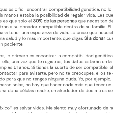
e es difícil encontrar compatibilidad genética, no lo 
s manos estaba la posibilidad de regalar vida. Les cu
 es que solo el
30% de las personas
que necesitan de
tran a su donador compatible dentro de su familia. El
ara tener una esperanza de vida. Lo único que necesit
na salud y lo más importante, que digas
SÍ a donar
cua
n paciente.
, lo primero es encontrar la compatibilidad genética
 ello, una vez que te registras, tus datos estarán en 
plas 61 años. Si tienes la suerte de ser compatible, e
ontactar para avisarte, pero no te preocupes, ellos te 
do para que no tengas ninguna duda. Yo, por ejemplo, 
neran solas, no hay que hacer nada más que tener un e
sona dona células madre, en alrededor de dos a tres s
ico® es salvar vidas. Me siento muy afortunado de ha