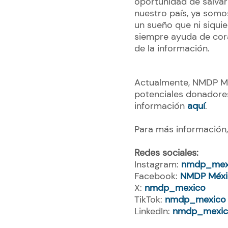
oportunidad de salvar
nuestro país, ya somo
un sueño que ni siquie
siempre ayuda de cora
de la información.
Actualmente, NMDP Méx
potenciales donadores
información
aquí
.
Para más información, 
Redes sociales:
Instagram:
nmdp_mex
Facebook:
NMDP Méxi
X:
nmdp_mexico
TikTok:
nmdp_mexico
LinkedIn:
nmdp_mexi