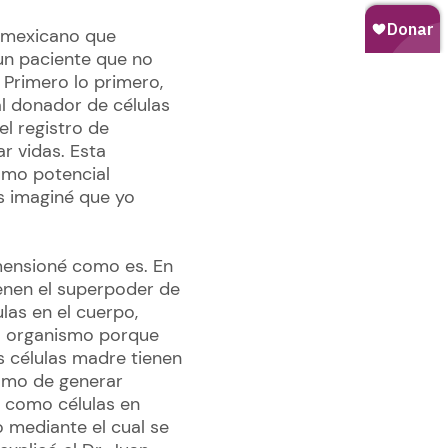
n mexicano que
un paciente que no
 Primero lo primero,
l donador de células
el registro de
r vidas. Esta
omo potencial
s imaginé que yo
mensioné como es. En
enen el superpoder de
las en el cuerpo,
ro organismo porque
s células madre tienen
como de generar
on como células en
o mediante el cual se