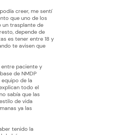
podía creer, me sentí
ento que uno de los
 un trasplante de
 resto, depende de
as es tener entre 18 y
ndo te avisen que
 entre paciente y
la base de NMDP
l equipo de la
explican todo el
no sabía que las
stilo de vida
emanas ya las
ber tenido la