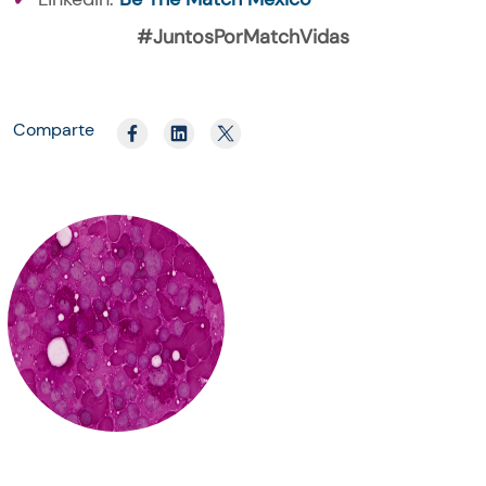
#JuntosPor
Match
Vidas
Comparte