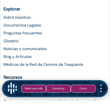
Explorar
Sobre nosotros
Documentos Legales
Preguntas frecuentes
Glosario
Noticias y comunicados
Blog y Artículos
Médicos de la Red de Centros de Trasplante
Recursos
Instrucciones para solicitar el permiso de COFEPRIS
Salva una vida
Dona hoy
Corre
Carta permiso para exportar células madre en español
Carta permiso para exportar células madre en inglés
Salir del registro de donadores