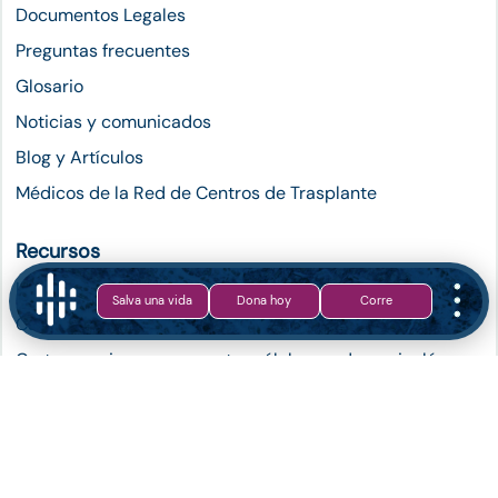
Documentos Legales
Preguntas frecuentes
Glosario
Noticias y comunicados
Blog y Artículos
Médicos de la Red de Centros de Trasplante
Recursos
Instrucciones para solicitar el permiso de COFEPRIS
Salva una vida
Dona hoy
Corre
Carta permiso para exportar células madre en español
Carta permiso para exportar células madre en inglés
Salir del registro de donadores