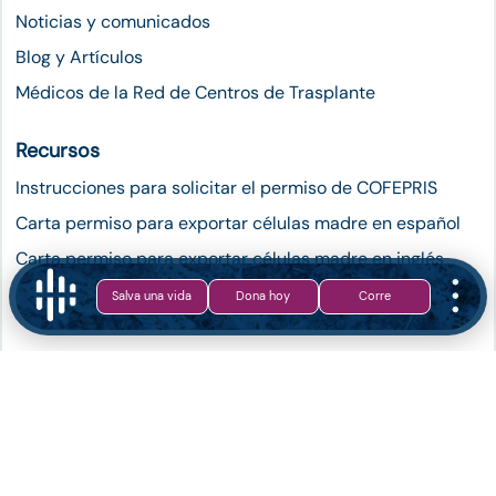
Noticias y comunicados
Blog y Artículos
Médicos de la Red de Centros de Trasplante
Recursos
Instrucciones para solicitar el permiso de COFEPRIS
Carta permiso para exportar células madre en español
Carta permiso para exportar células madre en inglés
Salir del registro de donadores
Salva una vida
Dona hoy
Corre
Contacto
Síguenos