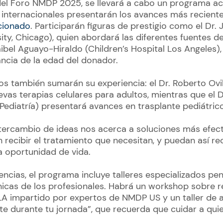
 del Foro NMDP 2025, se llevará a cabo un programa a
 internacionales presentarán los avances más recient
cionado
. Participarán figuras de prestigio como el Dr.
ity, Chicago), quien abordará las diferentes fuentes d
Paibel Aguayo-Hiraldo (Children’s Hospital Los Angeles
ancia de la edad del donador.
os también sumarán su experiencia: el Dr. Roberto Ovil
vas terapias celulares para adultos, mientras que el D
 Pediatría) presentará avances en trasplante pediátrico
tercambio de ideas nos acerca a soluciones más efect
 recibir el tratamiento que necesitan, y puedan así re
a oportunidad de vida.
ncias, el programa incluye talleres especializados pe
icas de los profesionales. Habrá un workshop sobre re
A impartido por expertos de NMDP US y un taller de 
e durante tu jornada”, que recuerda que cuidar a qui