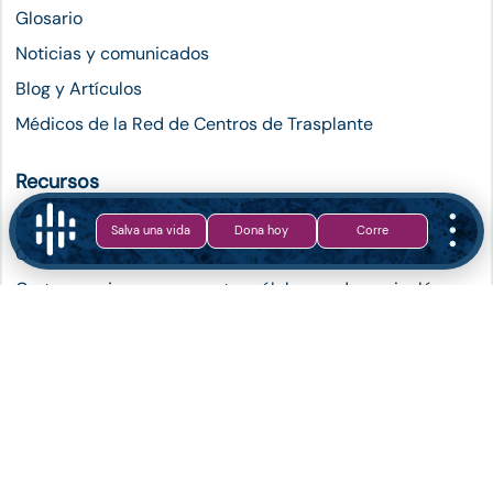
Glosario
Noticias y comunicados
Blog y Artículos
Médicos de la Red de Centros de Trasplante
Recursos
Instrucciones para solicitar el permiso de COFEPRIS
Salva una vida
Dona hoy
Corre
Carta permiso para exportar células madre en español
Carta permiso para exportar células madre en inglés
Salir del registro de donadores
Contacto