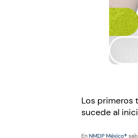
Los primeros t
sucede al inic
En
NMDP México®
sabe