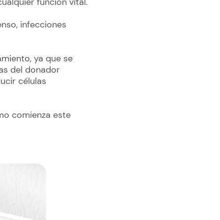
alquier función vital.
nso, infecciones
miento, ya que se
nas del donador
ucir células
ómo comienza este