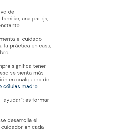
ivo de
amiliar, una pareja,
onstante.
ementa el cuidado
a la práctica en casa,
bre.
pre significa tener
ceso se sienta más
ión en cualquiera de
e células madre
.
 “ayudar”: es formar
e desarrolla el
o cuidador en cada