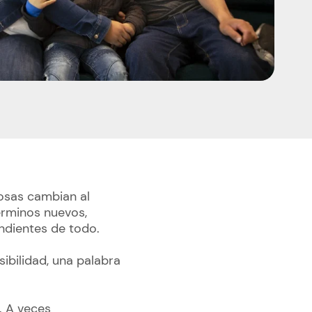
osas cambian al
érminos nuevos,
ndientes de todo.
bilidad, una palabra
. A veces