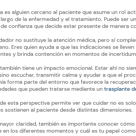
 es alguien cercano al paciente que asume un rol act
argo de la enfermedad y el tratamiento. Puede ser un f
 de confianza que decide estar presente de manera c
idador no sustituye la atención médica, pero sí compl
iano. Eres quien ayuda a que las indicaciones se lleven 
ntes y brinda contención en momentos de incertidum
también tiene un impacto emocional. Estar ahí no siem
 sino escuchar, transmitir calma y ayudar a que el pro
anía forma parte del entorno que favorece la recuperac
edades que pueden tratarse mediante un
trasplante d
de esta perspectiva permite ver que cuidar no es solo
es sostienen al paciente desde distintas dimensiones.
ayor claridad, también es importante conocer cómo s
e en los diferentes momentos y cuál es tu papel com