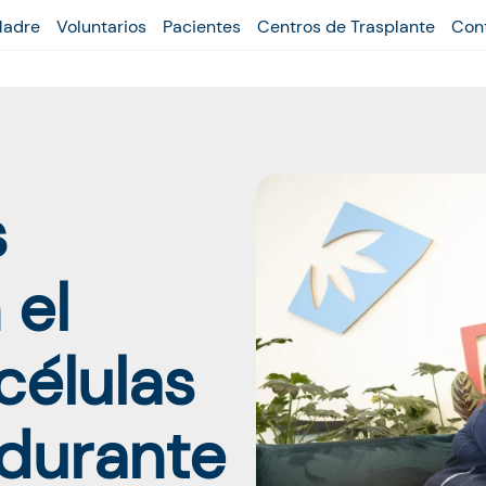
Madre
Voluntarios
Pacientes
Centros de Trasplante
Con
s
 el
células
 durante